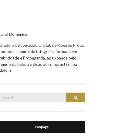
Carol Domenicis
Criadora de conteúdo Digital, de Ribeirão Preto,
youtuber, amante da fotografia, formada em
Publicidade e Propaganda, apaixonada pelo
mundo da beleza e dicas de compras!
(Saiba
Mais...)
Search
Search
or:
Fanpage