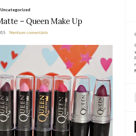
Uncategorized
Matte – Queen Make Up
015
Nenhum comentário
f