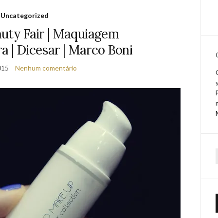
Uncategorized
auty Fair | Maquiagem
 | Dicesar | Marco Boni
015
Nenhum comentário
f