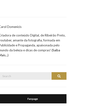
Carol Domenicis
Criadora de conteúdo Digital, de Ribeirão Preto,
youtuber, amante da fotografia, formada em
Publicidade e Propaganda, apaixonada pelo
mundo da beleza e dicas de compras!
(Saiba
Mais...)
Search
Search
or:
Fanpage