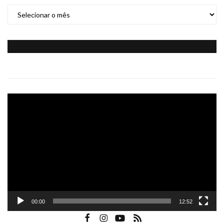
Arquivo
do
Blog
Tocador
de
vídeo
00:00
12:52