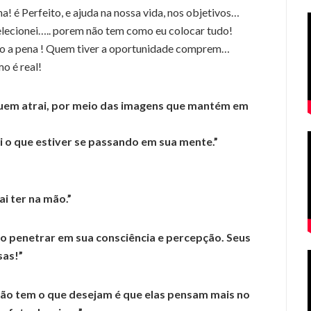
a! é Perfeito, e ajuda na nossa vida, nos objetivos…
lecionei….. porem não tem como eu colocar tudo!
to a pena ! Quem tiver a oportunidade comprem…
o é real!
quem atrai, por meio das imagens que mantém em
i o que estiver se passando em sua mente.”
i ter na mão.”
sso penetrar em sua consciência e percepção. Seus
as!”
não tem o que desejam é que elas pensam mais no