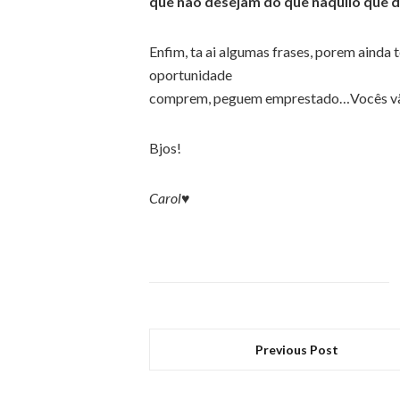
que não desejam do que naquilo que d
Enfim, ta ai algumas frases, porem ainda 
oportunidade
comprem, peguem emprestado…Vocês vão
Bjos!
Carol♥
Previous Post