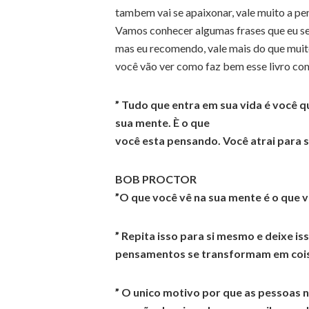
tambem vai se apaixonar, vale muito a pen
Vamos conhecer algumas frases que eu se
mas eu recomendo, vale mais do que mui
você vão ver como faz bem esse livro com
” Tudo que entra em sua vida é você 
sua mente. È o que
você esta pensando. Você atrai para s
BOB PROCTOR
”O que você vê na sua mente é o que va
” Repita isso para si mesmo e deixe i
pensamentos se transformam em cois
” O unico motivo por que as pessoas 