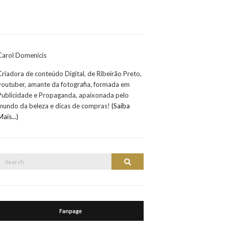
Carol Domenicis
Criadora de conteúdo Digital, de Ribeirão Preto,
youtuber, amante da fotografia, formada em
Publicidade e Propaganda, apaixonada pelo
mundo da beleza e dicas de compras!
(Saiba
Mais...)
Search
Search
or:
Fanpage