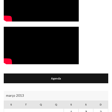
Agenda
março 2013
S
T
Q
Q
S
S
D
1
2
3