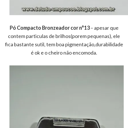
Pó Compacto Bronzeador cor n°13
– apesar que
contem particulas de brilhos(porem pequenas), ele
fica bastante sutil, tem boa pigmentação,durabilidade
é ok e o cheiro não encomoda.