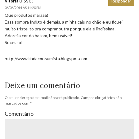
disse:
Vitória
Responder
06/06/2014 ÀS 11:20 PM
Que produtos maraaa!
Essa sombra Indigo é demais, a minha caiu no chão e eu fiquei
muito triste, to pra comprar outra por que ela é lindíssima.
Adorei a cor do batom, bem usável!!
Sucesso!
http://www.lindaconsumista.blogspot.com
Deixe um comentário
O seu endereço de e-mail não será publicado.
Campos obrigatórios são
marcados com
*
Comentário