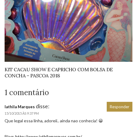
KIT CACAU SHOW E CAPRICHO COM BOLSA DE
CONCHA – PASCOA 2018
1 comentário
disse:
Iathila Marques
Responder
15/10/2015 ÀS 9:37 PM
Que legal essa linha, adoreii.. ainda nao conhecia! 😀
Blog:
http://www.iathilamarques.com.br/