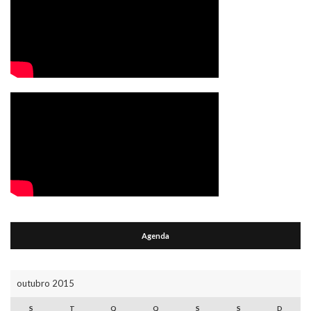
Agenda
outubro 2015
S
T
Q
Q
S
S
D