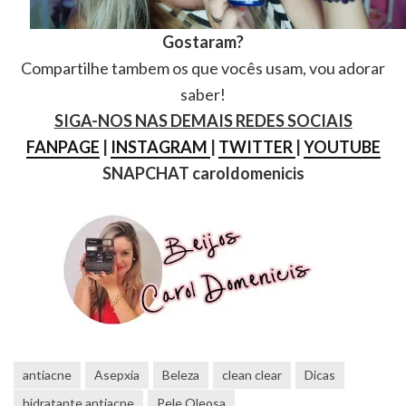
Gostaram?
Compartilhe tambem os que vocês usam, vou adorar
saber!
SIGA-NOS NAS DEMAIS REDES SOCIAIS
FANPAGE
|
INSTAGRAM
|
TWITTER
|
YOUTUBE
SNAPCHAT caroldomenicis
antiacne
Asepxia
Beleza
clean clear
Dicas
hidratante antiacne
Pele Oleosa