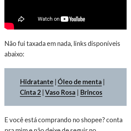
Não fui taxada em nada, links disponíveis
abaixo:
Hidratante
|
Óleo de menta
|
Cinta 2
|
Vaso Rosa
|
Brincos
E você está comprando no shopee? conta
pra mim e não deixe de seguir no