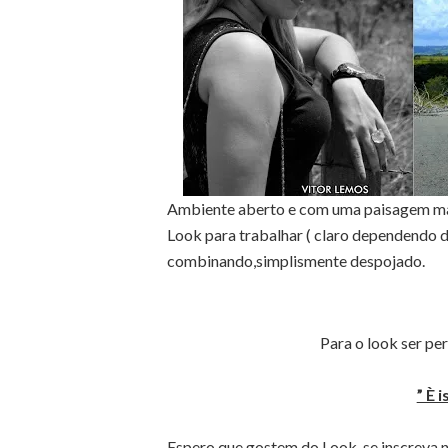
Ambiente aberto e com uma paisagem ma
Look para trabalhar ( claro dependendo do
combinando,simplismente despojado.
Para o look ser pe
” È 
Espero que gostem do Look, se inscreva 