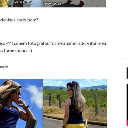
Meninas, tudo bom?
aiso-MG,quem fotografou foi meu namorado Vitor, e eu
não foram poucas)…
sando…