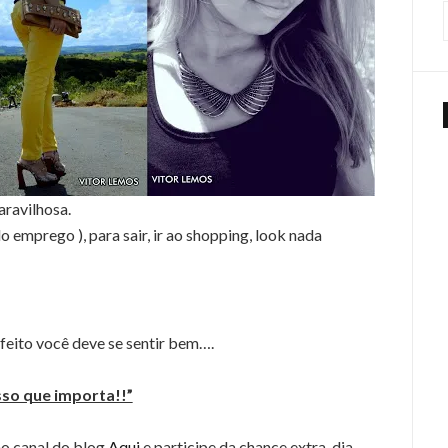
ravilhosa.
 emprego ), para sair, ir ao shopping, look nada
rfeito você deve se sentir bem….
isso que importa!!”
no canal do blog
Aqui
e participe da chance extra, dia