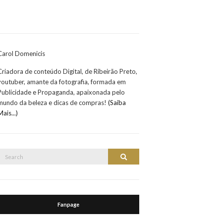
Carol Domenicis
Criadora de conteúdo Digital, de Ribeirão Preto,
youtuber, amante da fotografia, formada em
Publicidade e Propaganda, apaixonada pelo
mundo da beleza e dicas de compras!
(Saiba
Mais...)
Search
Search
or:
Fanpage